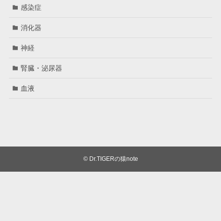
感染症
消化器
神経
腎臓・泌尿器
血液
©
Dr.TIGERの猿note