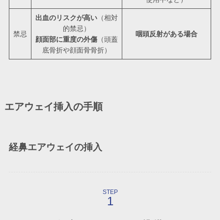
出血のリスクが高い
（相対
的禁忌）
禁忌
咽頭反射がある場合
顔面部に重度の外傷
（頭蓋
底骨折や顔面骨骨折）
エアウェイ挿入の手順
経鼻エアウェイの挿入
STEP