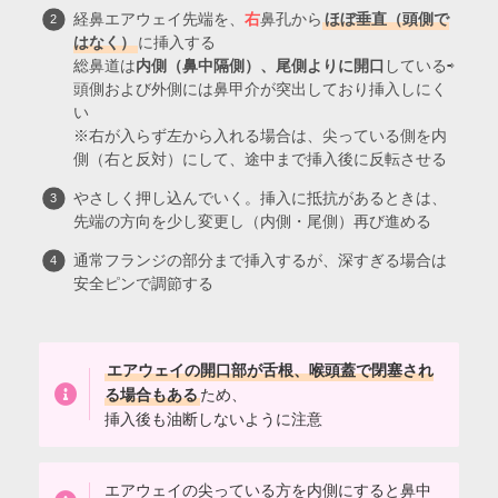
経鼻エアウェイ先端を、
右
鼻孔から
ほぼ垂直（頭側で
はなく）
に挿入する
総鼻道は
内側（鼻中隔側）、尾側よりに開口
している⇨
頭側および外側には鼻甲介が突出しており挿入しにく
い
※右が入らず左から入れる場合は、尖っている側を内
側（右と反対）にして、途中まで挿入後に反転させる
やさしく押し込んでいく。挿入に抵抗があるときは、
先端の方向を少し変更し（内側・尾側）再び進める
通常フランジの部分まで挿入するが、深すぎる場合は
安全ピンで調節する
エアウェイの開口部が舌根、喉頭蓋で閉塞され
る場合もある
ため、
挿入後も油断しないように注意
エアウェイの尖っている方を内側にすると鼻中