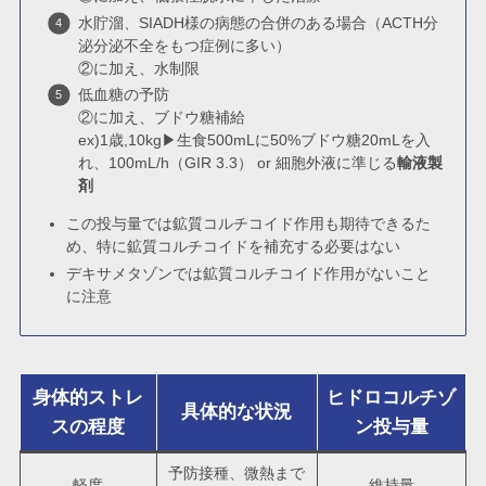
水貯溜、SIADH様の病態の合併のある場合（ACTH分
泌分泌不全をもつ症例に多い）
②に加え、水制限
低血糖の予防
②に加え、ブドウ糖補給
ex)1歳,10kg▶生食500mLに50%ブドウ糖20mLを入
れ、100mL/h（GIR 3.3） or 細胞外液に準じる
輸液製
剤
この投与量では鉱質コルチコイド作用も期待できるた
め、特に鉱質コルチコイドを補充する必要はない
デキサメタゾンでは鉱質コルチコイド作用がないこと
に注意
身体的ストレ
ヒドロコルチゾ
具体的な状況
スの程度
ン投与量
予防接種、微熱まで
軽度
維持量