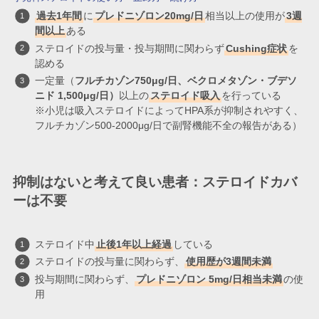
過去1年間
に
プレドニゾロン20mg/日
相当以上の使用が
3週
間以上
ある
ステロイドの投与量・投与期間に関わらず
Cushing症状
を
認める
一定量（
フルチカゾン750μg/日、ベクロメタゾン・ブデソ
ニド 1,500μg/日）
以上の
ステロイド吸入
を行っている
※小児は吸入ステロイドによってHPA系が抑制されやすく、
フルチカゾン500-2000μg/日で副腎機能不全の報告がある）
抑制はないと考えて良い患者：ステロイドカバ
ーは不要
ステロイド中
止後1年以上経過
している
ステロイドの投与量に関わらず、
使用歴が3週間未満
投与期間に関わらず、
プレドニゾロン 5mg/日相当未満
の使
用