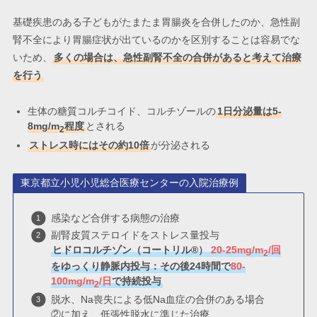
基礎疾患のある子どもがたまたま胃腸炎を合併したのか、急性副
腎不全により胃腸症状が出ているのかを区別することは容易でな
いため、
多くの場合は、急性副腎不全の合併があると考えて治療
を行う
生体の糖質コルチコイド、コルチゾールの
1日分泌量は5-
8mg/m
程度
とされる
2
ストレス時にはその約10倍
が分泌される
東京都立小児小児総合医療センターの入院治療例
感染など合併する病態の治療
副腎皮質ステロイドをストレス量投与
ヒドロコルチゾン（コートリル®）
20-25mg/m
/回
2
をゆっくり静脈内投与：その後24時間で
80-
100mg/m
/日
で持続投与
2
脱水、Na喪失による低Na血症の合併のある場合
②に加え、低張性脱水に準じた治療