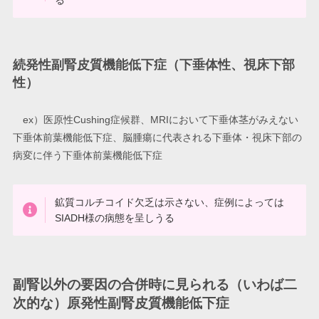
る
続発性副腎皮質機能低下症（下垂体性、視床下部
性）
ex）医原性Cushing症候群、MRIにおいて下垂体茎がみえない
下垂体前葉機能低下症、脳腫瘍に代表される下垂体・視床下部の
病変に伴う下垂体前葉機能低下症
鉱質コルチコイド欠乏は示さない、症例によっては
SIADH様の病態を呈しうる
副腎以外の要因の合併時に見られる（いわば二
次的な）原発性副腎皮質機能低下症