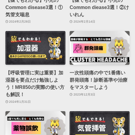
Common disease3選！①
Common diease3選！②け
気管支喘息
いれん
2024年2月28日
2024年2月14日
【呼吸管理に実は重要】加
一次性頭痛の中で1番痛い
湿器を要点だけ勉強しよ
群発頭痛！診断基準や治療
う！MR850の実際の使い方
をマスターしよう
も解説！
2023年12月3日
2024年1月31日