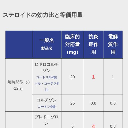
ステロイドの効力比と等価用量
臨床的
抗炎
電解
一般名
対応量
症作
質作
製品名
（mg）
用
用
ヒドロコルチ
ゾン
1
20
1
コートリル®錠
短時間型（8
ソル・コーテフ®
-12h）
注
コルチゾン
25
0.8
0.8
コートン®錠
プレドニゾロ
ン
4
5
0.8