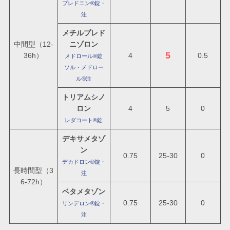
プレドニン®錠・
注
メチルプレド
中間型（12-
ニゾロン
5
36h）
4
0.5
メドロール®錠
ソル・メドロー
ル®注
トリアムシノ
ロン
4
5
0
レダコート®錠
デキサメタゾ
ン
0.75
25-30
0
デカドロン®錠・
長時間型（3
注
6-72h）
ベタメタゾン
0.75
25-30
0
リンデロン®錠・
注