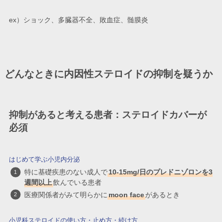
ex）ショック、多臓器不全、敗血症、髄膜炎
どんなときに内因性ステロイドの抑制を疑うか
抑制があると考える患者：ステロイドカバーが
必須
はじめて学ぶ小児内分泌
特に基礎疾患のない成人で
10-15mg/日のプレドニゾロンを3
週間以上
飲んでいる患者
医療関係者がみて明らかに
moon face
があるとき
小児科ステロイドの使い方・止め方・続け方