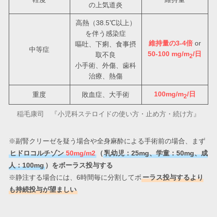
の上気道炎
高熱（38.5℃以上）
を伴う感染症
維持量の3-4倍
or
嘔吐、下痢、食事摂
中等症
50-100 mg/m
/日
取不良
2
小手術、外傷、歯科
治療、熱傷
100mg/m
/日
重度
敗血症、大手術
2
稲毛康司 『小児科ステロイドの使い方・止め方・続け方』
※副腎クリーゼを疑う場合や全身麻酔による手術前の場合、まず
ヒドロコルチゾン
50mg/m2
（
乳幼児：25mg、学童：50mg、成
人：100mg
）をボーラス投与する
※静注する場合には、6時間毎に分割してボ
ーラス投与するより
も持続投与が望ましい