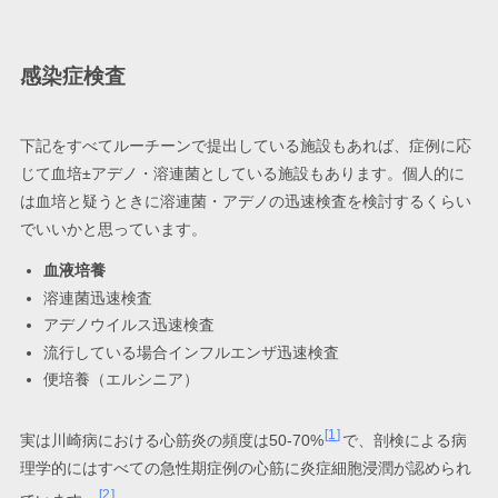
感染症検査
下記をすべてルーチーンで提出している施設もあれば、症例に応
じて血培±アデノ・溶連菌としている施設もあります。個人的に
は血培と疑うときに溶連菌・アデノの迅速検査を検討するくらい
でいいかと思っています。
血液培養
溶連菌迅速検査
アデノウイルス迅速検査
流行している場合インフルエンザ迅速検査
便培養（エルシニア）
1
実は川崎病における心筋炎の頻度は50-70%
で、剖検による病
理学的にはすべての急性期症例の心筋に炎症細胞浸潤が認められ
2