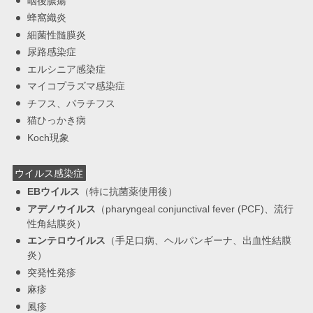
咽後膿瘍
蜂窩織炎
細菌性髄膜炎
尿路感染症
エルシニア感染症
マイコプラズマ感染症
チフス、パラチフス
猫ひっかき病
Koch現象
ウイルス感染症
EBウイルス
（特に抗菌薬使用後）
アデノウイルス
（pharyngeal conjunctival fever (PCF)、流行
性角結膜炎）
エンテロウイルス
（手足口病、ヘルパンギーナ、出血性結膜
炎）
突発性発疹
麻疹
風疹