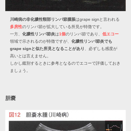
川崎病の非化膿性頸部リンパ節腫脹
はgrape signと言われる
多房性
のリンパ節が拡大している所見が特徴です。
一方、
化膿性リンパ節炎
は
1個
のリンパ節であり、
低エコー
領域で示されるのが特徴ですが、
化膿性リンパ節炎でも
grape signと似た所見となることがあり
、必ずしも感度が
高いとは言えません。
しかし鑑別するときに参考となるのでエコーで評価しておき
ましょう。
胆嚢