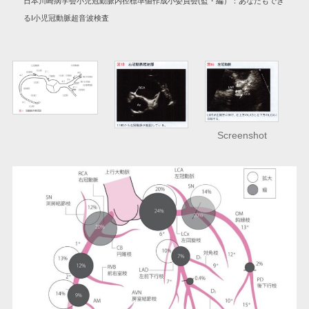
日本川崎病学会小児冠動脈内径標準値作成小委員会(監・編）：あなたもでき
るI小児冠動脈超音波検査
Screenshot