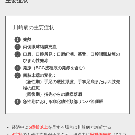
主要症状
川崎病の主要症状
発熱
両側眼球結膜充血
口唇、口腔所見：口唇紅潮、苺舌、口腔咽頭粘膜の
びまん性発赤
発疹（BCG接種痕の発赤を含む）
四肢末端の変化：
（急性期）手足の硬性浮腫、手掌足底または四肢先
端の紅斑
（回復期）指先からの膜様落屑
急性期における非化膿性頚部リンパ節腫脹
経過中に
5症状以上
を呈する場合は川崎病と診断する
4症状
でも他の疾患が否定され、経過中に
冠動脈病変
（Zスコ