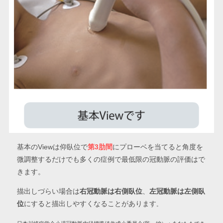
基本のViewは仰臥位で
第3肋間
にプローベを当てると角度を
微調整するだけでも多くの症例で最低限の冠動脈の評価はで
きます。
描出しづらい場合は
右冠動脈は右側臥位
、
左冠動脈は左側臥
位
にすると描出しやすくなることがあります
。