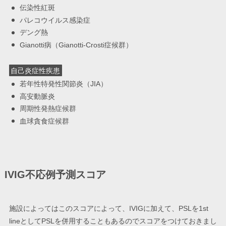
伝染性紅斑
パレコウイルス感染症
デング熱
Gianotti病（Gianotti-Crosti症候群）
自己炎症性疾患
若年性特発性関節炎（JIA）
高安動脈炎
周期性発熱症候群
血球貪食症候群
IVIG不応例予測スコア
施設によってはこのスコアによって、IVIGに加えて、PSLを1st
lineとしてPSLを併用することもあるのでスコアをつけておきまし