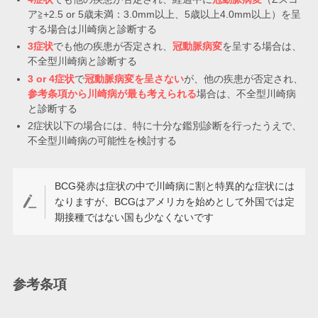
ア≧+2.5 or 5歳未満：3.0mm以上、5歳以上4.0mm以上）を呈
する場合は川崎病と診断する
3症状
でも他の疾患が否定され、
冠動脈病変
を呈する場合は、
不全型川崎病と診断する
3 or 4症状
で
冠動脈病変を呈さない
が、他の疾患が否定され、
参考条項から川崎病が最も考えられる
場合は、不全型川崎病
と診断する
2症状以下の場合には、特に十分な鑑別診断を行ったうえで、
不全型川崎病の可能性を検討する
BCG発赤は症状の中で川崎病に割と特異的な症状には
なりますが、BCGはアメリカを始めとして外国では定
期接種ではない国も少なくないです
参考条項