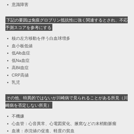
意識障害
下記の要因は免疫グロブリン抵抗性に強く関連するとされ、不応
予測スコアを参考にする
核の左方移動を伴う白血球増多
血小板低値
低Alb血症
低Na血症
高Bil血症
CRP高値
乳児
その他、特異的ではないが川崎病で見られることがある所見（川
崎病を否定しない所見）
不機嫌
心血管：心音異常、心電図変化、腋窩などの末梢動脈瘤
血液：赤沈値の促進、軽度の貧血