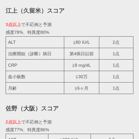
江上（久留米）スコア
3点以上
で不応例と予測
感度78%、特異度80%
ALT
≧80 IU/L
2点
治療開始（診断）病日
第4病日以前
1点
CRP
≧8 mg/dL
1点
血小板数
≦30万
1点
月齢
≦6ヶ月
1点
佐野（大阪）スコア
2点以上
で不応例と予測
感度77%、特異度86%