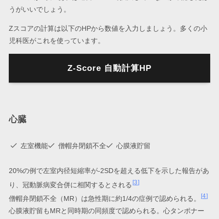
うがいいでしょう。
Zスコアの計算は以下のHPから数値を入力しましょう。多くの小
児科医がこれを使っています。
Z-Score 自動計算HP
心臓
左室機能
僧帽弁閉鎖不全
心膜液貯留
20%の例で左室内径短縮率が-2SDを超える低下を示した報告があ
3
り、冠動脈病変合併に相関するとされる
4
僧帽弁閉鎖不全（MR）は急性期に約1/4の症例で認められる。
心膜液貯留もMRと同時期の同頻度で認められる。心タンポナー