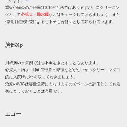
ています。
重症心筋炎の合併率は0.16%と稀ではありますが、スクリーニン
グとして
心拡大・肺水腫
などはチェックしておきましょう。また
僧帽弁腱索断裂による心不全も合併症として知られています。
胸部Xp
川崎病の重症例では心不全をきたすこともあります。
心拡大・胸水・肺血管陰影の増強などがないかスクリーニング目
的に入院時にXpを取っておきましょう。
治療のIVIGは容量負荷にもなりますのでベースの評価としても最
初にとっておくことは有用です。
エコー