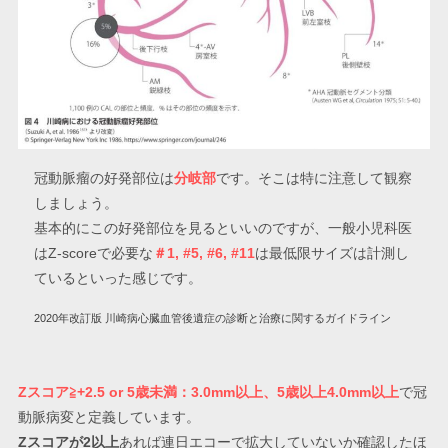
冠動脈瘤の好発部位は
分岐部
です。そこは特に注意して観察
しましょう。
基本的にこの好発部位を見るといいのですが、一般小児科医
はZ-scoreで必要な
＃1, #5, #6, #11
は最低限サイズは計測し
ているといった感じです。
2020年改訂版 川崎病心臓血管後遺症の診断と治療に関するガイドライン
Zスコア≧+2.5 or 5歳未満：3.0mm以上、5歳以上4.0mm以上
で冠
動脈病変と定義しています。
Zスコアが2以上
あれば連日エコーで拡大していないか確認したほ