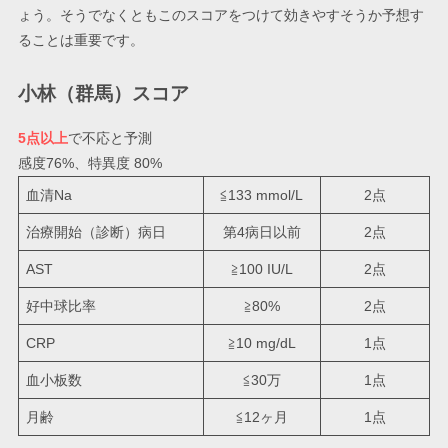
ょう。そうでなくともこのスコアをつけて効きやすそうか予想す
ることは重要です。
小林（群馬）スコア
5点以上
で不応と予測
感度76%、特異度 80%
血清Na
≦133 mmol/L
2点
治療開始（診断）病日
第4病日以前
2点
AST
≧100 IU/L
2点
好中球比率
≧80%
2点
CRP
≧10 mg/dL
1点
血小板数
≦30万
1点
月齢
≦12ヶ月
1点