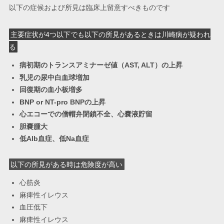
以下の症候および所見は臨床上留意すべきものです
主要症状が4つ以下でも以下の所見があるときは川崎病が疑われ
る
病初期のトランスアミナーゼ値（AST, ALT）の上昇
乳児の尿中白血球増加
回復期の血小板増多
BNP or NT-pro BNPの上昇
心エコーでの僧帽弁閉鎖不全、心嚢液貯留
胆嚢腫大
低Alb血症、低Na血症
以下の所見がある時は危険度が高い
心筋炎
麻痺性イレウス
血圧低下
麻痺性イレウス