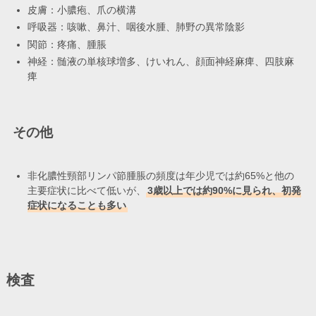
皮膚：小膿疱、爪の横溝
呼吸器：咳嗽、鼻汁、咽後水腫、肺野の異常陰影
関節：疼痛、腫脹
神経：髄液の単核球増多、けいれん、顔面神経麻痺、四肢麻
痺
その他
非化膿性頸部リンパ節腫脹の頻度は年少児では約65%と他の
主要症状に比べて低いが、
3歳以上では約90%に見られ、初発
症状になることも多い
検査