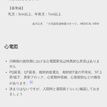
【基準値】
乳児：3cm以上、年長児：7cm以上
金川公夫 『小児超音波検査のすべて』 MEDICAL VIEW
心電図
川崎病の急性期における心電図変化は特異的な所見はありま
せん
PQ延長、QT延長、相対的低電位、相対的T波の平坦化、ST上
昇/低下、房室ブロック、心室期外収縮、心室頻拍などの報告
6
があります。
決まりはないですが、入院時と退院前ぐらいに確認しておき
ましょう