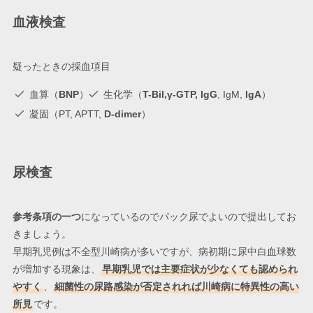
血液検査
疑ったときの採血項目
血算（
BNP
）
生化学（
T-Bil,γ-GTP, IgG
, IgM,
IgA
）
凝固（PT, APTT,
D-dimer
）
尿検査
参考条項の一つ
になっているのでパック尿でよいので提出してお
きましょう。
早期乳児例は不全型川崎病が多いですが、病初期に尿中白血球数
が増加する現象は、
早期乳児では主要症状が少なくても認められ
やすく
、
細菌性の尿路感染が否定されれば川崎病に特異性の高い
所見
です。