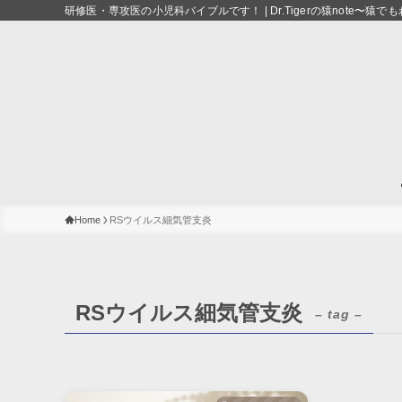
研修医・専攻医の小児科バイブルです！ | Dr.Tigerの猿note〜
Home
RSウイルス細気管支炎
RSウイルス細気管支炎
– tag –