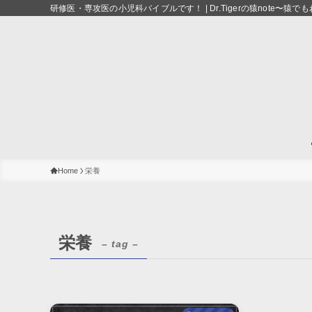
研修医・専攻医の小児科バイブルです！ | Dr.Tigerの猿note〜
Home
栄養
栄養
– tag –