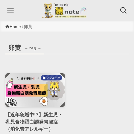
Home
卵黄
卵黄
– tag –
アレルギー
【近年急増中!?】新生児・
乳児食物蛋白誘発胃腸症
（消化管アレルギー）